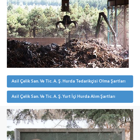
Asil Çelik San. Ve Tic. A. Ş. Hurda Tedarikçisi Olma Şartları
Asil Çelik San. Ve Tic. A. Ş. Yurt İçi Hurda Alım Şartları