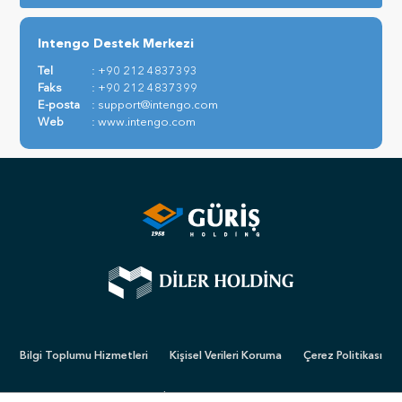
Intengo Destek Merkezi
Tel
: +90 212 4837393
Faks
: +90 212 4837399
E-posta
:
support@intengo.com
Web
:
www.intengo.com
Bilgi Toplumu Hizmetleri
Kişisel Verileri Koruma
Çerez Politikası
İlgili Kişi Formu